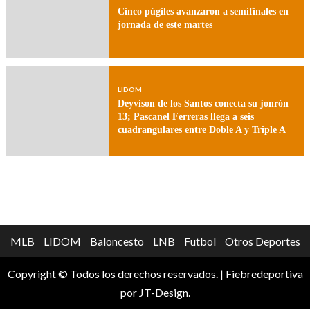
Cinco púgiles avanzaron a semifinales en
jornada de este martes
LIDOM
Deyvison de los Santos conecta su jonrón
13; Pascanel Ferreras llega a seis
cuadrangulares entre Doble A y Triple A
MLB
LIDOM
Baloncesto
LNB
Futbol
Otros Deportes
Copyright © Todos los derechos reservados.
|
Fiebredeportiva
por JT-Design.