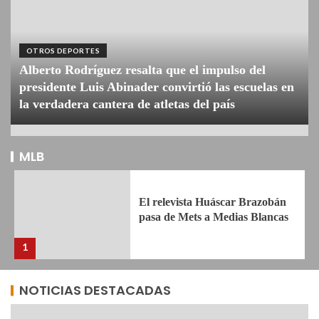
OTROS DEPORTES
Alberto Rodríguez resalta que el impulso del
presidente Luis Abinader convirtió las escuelas en
la verdadera cantera de atletas del país
MLB
El relevista Huáscar Brazobán
pasa de Mets a Medias Blancas
OTROS DEPORTES
Atletismo suma otro oro; RD se mantiene en el
1
sexto peldaño
Luis García Jr. es cambiado a
NOTICIAS DESTACADAS
los Yankees de Nueva York tras
la mejor temporada de su