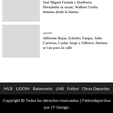
José Miguel Fermín y Heriberto
Hernández la sacan; Walbert Ureña
domina desde la lomita
LIDOM
Jefferson Rojas, Echedry Vargas, Julio
Carreras, Carlos Jorge y Gilberto Jiménez
se van para la calle
MLB
LIDOM
Baloncesto
LNB
Futbol
Otros Deportes
Copyright © Todos los derechos reservados.
|
Fiebredeportiva
por JT-Design.