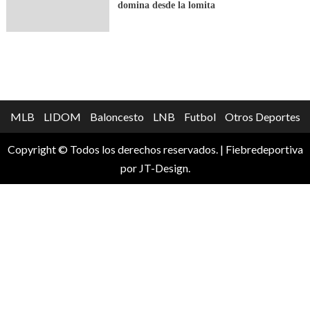
domina desde la lomita
MLB
LIDOM
Baloncesto
LNB
Futbol
Otros Deportes
Copyright © Todos los derechos reservados.
|
Fiebredeportiva
por JT-Design.