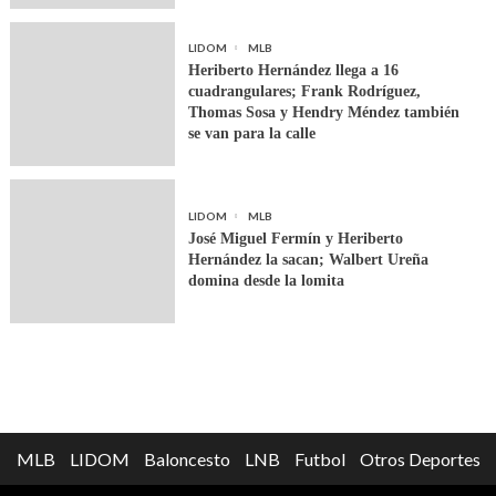
LIDOM
MLB
Heriberto Hernández llega a 16
cuadrangulares; Frank Rodríguez,
Thomas Sosa y Hendry Méndez también
se van para la calle
LIDOM
MLB
José Miguel Fermín y Heriberto
Hernández la sacan; Walbert Ureña
domina desde la lomita
MLB
LIDOM
Baloncesto
LNB
Futbol
Otros Deportes