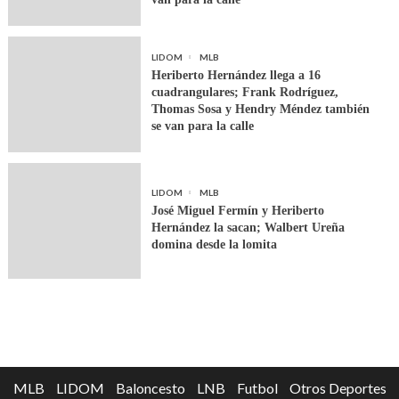
LIDOM
MLB
Heriberto Hernández llega a 16
cuadrangulares; Frank Rodríguez,
Thomas Sosa y Hendry Méndez también
se van para la calle
LIDOM
MLB
José Miguel Fermín y Heriberto
Hernández la sacan; Walbert Ureña
domina desde la lomita
MLB
LIDOM
Baloncesto
LNB
Futbol
Otros Deportes