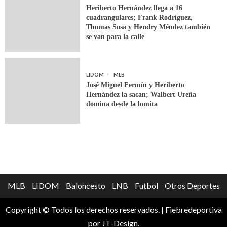
Heriberto Hernández llega a 16
cuadrangulares; Frank Rodríguez,
Thomas Sosa y Hendry Méndez también
se van para la calle
LIDOM
MLB
José Miguel Fermín y Heriberto
Hernández la sacan; Walbert Ureña
domina desde la lomita
MLB
LIDOM
Baloncesto
LNB
Futbol
Otros Deportes
Copyright © Todos los derechos reservados.
|
Fiebredeportiva
por JT-Design.