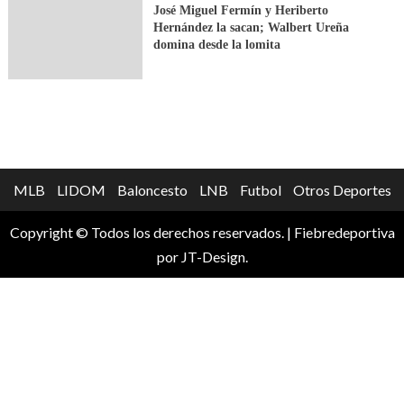
José Miguel Fermín y Heriberto
Hernández la sacan; Walbert Ureña
domina desde la lomita
MLB
LIDOM
Baloncesto
LNB
Futbol
Otros Deportes
Copyright © Todos los derechos reservados.
|
Fiebredeportiva
por JT-Design.