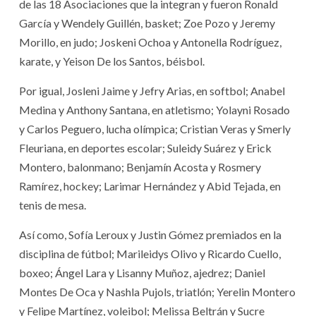
de las 18 Asociaciones que la integran y fueron Ronald
García y Wendely Guillén, basket; Zoe Pozo y Jeremy
Morillo, en judo; Joskeni Ochoa y Antonella Rodríguez,
karate, y Yeison De los Santos, béisbol.
Por igual, Josleni Jaime y Jefry Arias, en softbol; Anabel
Medina y Anthony Santana, en atletismo; Yolayni Rosado
y Carlos Peguero, lucha olímpica; Cristian Veras y Smerly
Fleuriana, en deportes escolar; Suleidy Suárez y Erick
Montero, balonmano; Benjamín Acosta y Rosmery
Ramírez, hockey; Larimar Hernández y Abid Tejada, en
tenis de mesa.
Así como, Sofía Leroux y Justin Gómez premiados en la
disciplina de fútbol; Marileidys Olivo y Ricardo Cuello,
boxeo; Ángel Lara y Lisanny Muñoz, ajedrez; Daniel
Montes De Oca y Nashla Pujols, triatlón; Yerelin Montero
y Felipe Martínez, voleibol; Melissa Beltrán y Sucre