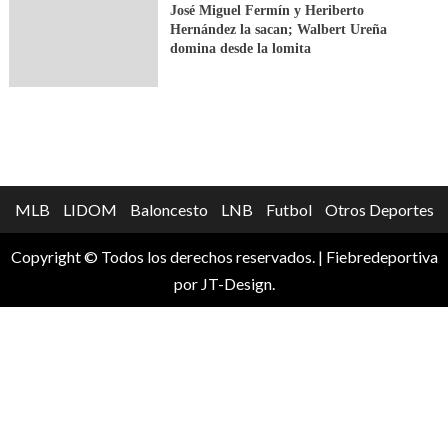
José Miguel Fermín y Heriberto
Hernández la sacan; Walbert Ureña
domina desde la lomita
MLB
LIDOM
Baloncesto
LNB
Futbol
Otros Deportes
Copyright © Todos los derechos reservados.
|
Fiebredeportiva
por JT-Design.