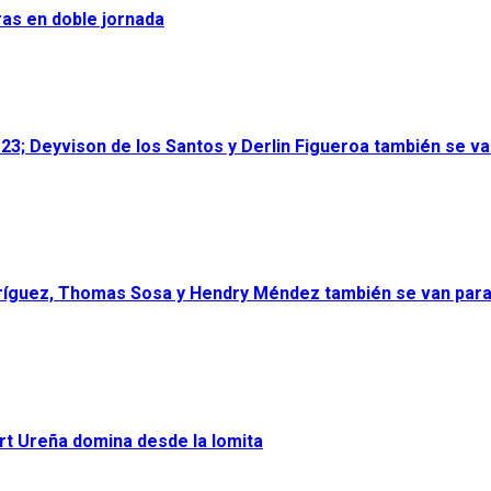
ras en doble jornada
23; Deyvison de los Santos y Derlin Figueroa también se van
ríguez, Thomas Sosa y Hendry Méndez también se van para 
rt Ureña domina desde la lomita