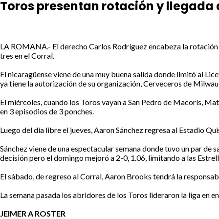
Toros presentan rotación y llegada
LA ROMANA.- El derecho Carlos Rodríguez encabeza la rotación abri
tres en el Corral.
El nicaragüense viene de una muy buena salida donde limitó al Lice
ya tiene la autorización de su organización, Cerveceros de Milwau
El miércoles, cuando los Toros vayan a San Pedro de Macorís, Matt 
en 3 episodios de 3 ponches.
Luego del día libre el jueves, Aaron Sánchez regresa al Estadio Qu
Sánchez viene de una espectacular semana donde tuvo un par de salid
decisión pero el domingo mejoró a 2-0, 1.06, limitando a las Estrel
El sábado, de regreso al Corral, Aaron Brooks tendrá la responsabi
La semana pasada los abridores de los Toros lideraron la liga en en
JEIMER A ROSTER