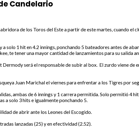
 de Candelario
dora de los Toros del Este a partir de este martes, cuando el clu
y a solo 1 hit en 4.2 innings, ponchando 5 bateadores antes de aban
kee, te tener una mayor cantidad de lanzamientos para su salida a
Dermody será el responsable de subir al box. El zurdo viene de enf
isqueya Juan Marichal el viernes para enfrentar a los Tigres por se
as, ambas de 6 innings y 1 carrera permitida. Solo permitió 4 hits 
las a solo 3 hits e igualmente ponchando 5.
lidad de abrir ante los Leones del Escogido.
tradas lanzadas (25) y en efectividad (2.52).